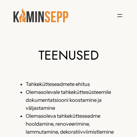
Liigu
sisu
juurde
TEENUSED
Tahkekütteseadmete ehitus
Olemasolevale tahkeküttesüsteemile
dokumentatsiooni koostamine ja
väljastamine
Olemasoleva tahkekütteseadme
hooldamine, renoveerimine,
lammutamine, dekoratiivviimistlemine