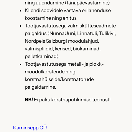
ning uuendamine (tänapäevastamine)
Kliendi soovidele vastava erilahenduse
koostamine ning ehitus
Tootjavastutusega valmiskütteseadmete
paigaldus (NunnaUuni, Linnatuli, Tulikivi,
Nordpeis Salzburgi moodulahjud,
valmispliidid, kerised, biokaminad,
pelletkaminad).
Tootjavastutusega metall- ja plokk-
moodulkorstende ning
korstnahülsside/korstnatorude
paigaldamine.
NB!
Ei paku korstnapühkimise teenust!
Kaminsepp OÜ